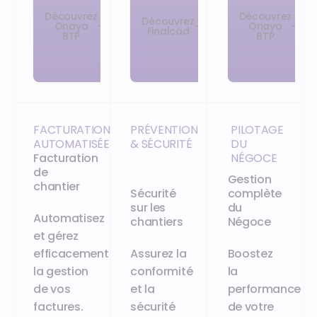
Découvrez
Découvrez
Découvrez
Onaya
Onaya
Finalcad
BTP
BTP
FACTURATION
PRÉVENTION
PILOTAGE
AUTOMATISÉE
& SÉCURITÉ
DU
Facturation
NÉGOCE
de
Gestion
chantier
Sécurité
complète
sur les
du
Automatisez
chantiers
Négoce
et gérez
efficacement
Assurez la
Boostez
la gestion
conformité
la
de vos
et la
performance
factures.
sécurité
de votre