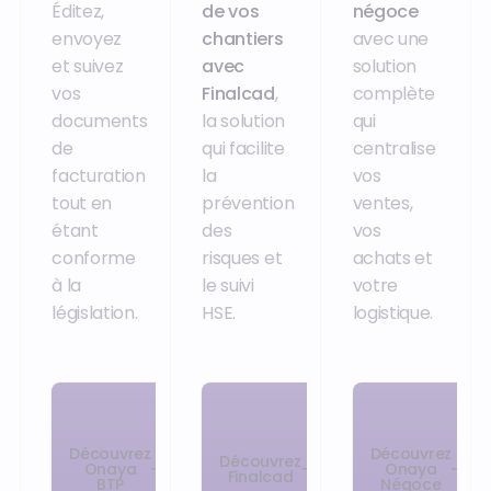
Éditez,
de vos
négoce
envoyez
chantiers
avec une
et suivez
avec
solution
vos
Finalcad
,
complète
documents
la solution
qui
de
qui facilite
centralise
facturation
la
vos
tout en
prévention
ventes,
étant
des
vos
conforme
risques et
achats et
à la
le suivi
votre
législation.
HSE.
logistique.
Découvrez
Découvrez
Découvrez
Onaya
Onaya
Finalcad
BTP
Négoce