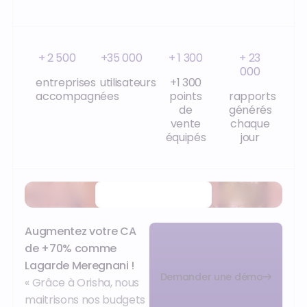
+ 2 500
+35 000
+ 1 300
+ 23
000
entreprises
utilisateurs
+1 300
accompagnées
points
rapports
de
générés
vente
chaque
équipés
jour
Regarder la vidéo
Augmentez votre CA
de +70% comme
Lagarde Meregnani !
Demander une démo
« Grâce à Orisha, nous
maitrisons nos budgets