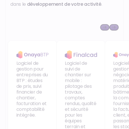
dans le
développement de votre activité
.
Onaya BTP
Finalcad
Onaya
Logiciel de
Logiciel de
Logicie
gestion pour
suivi de
gestio
entreprises du
chantier sur
négoci
BTP : études
mobile :
matéri
de prix, suivi
pilotage des
produit
financier de
travaux,
bâtimen
chantier,
comptes
la co
facturation et
rendus, qualité
fournis
comptabilité
et sécurité
la fact
intégrée.
pour les
client, 
équipes
passan
terrain et
les sto