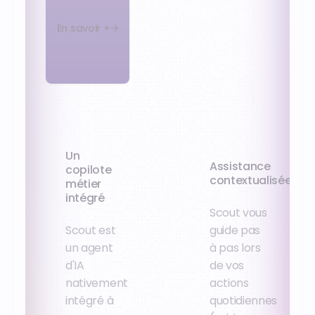
En savoir +
Un
Assistance
copilote
contextualisée
métier
intégré
Scout vous
Scout est
guide pas
un agent
à pas lors
d'IA
de vos
nativement
actions
intégré à
quotidiennes