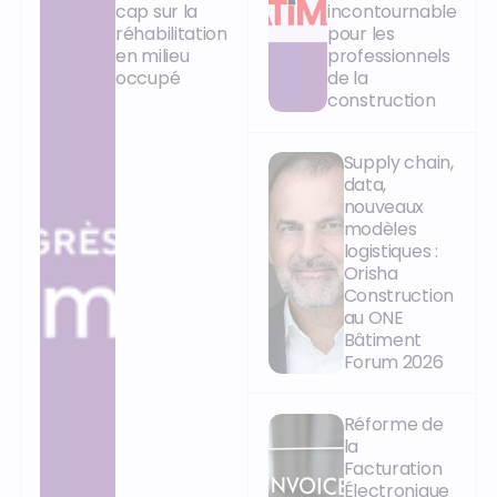
cap sur la
incontournable
réhabilitation
pour les
en milieu
professionnels
occupé
de la
construction
Supply chain,
data,
nouveaux
modèles
logistiques :
Orisha
Construction
au ONE
Bâtiment
Forum 2026
Réforme de
la
Facturation
Électronique