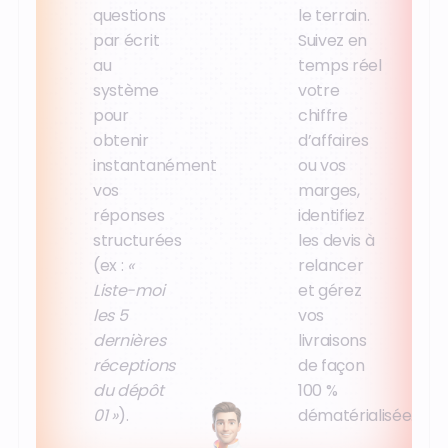
questions
le terrain.
par écrit
Suivez en
au
temps réel
système
votre
pour
chiffre
obtenir
d’affaires
instantanément
ou vos
vos
marges,
réponses
identifiez
structurées
les devis à
(ex :
«
relancer
Liste-moi
et gérez
les 5
vos
dernières
livraisons
réceptions
de façon
du dépôt
100 %
01 »
).
dématérialisée.