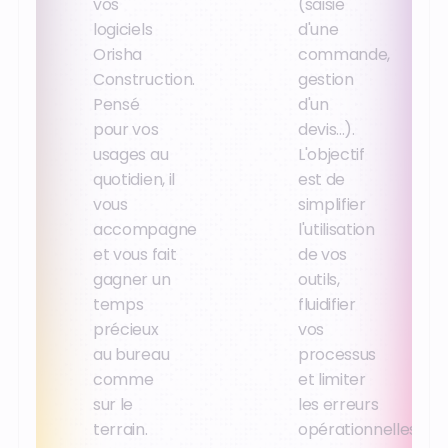
vos
(saisie
logiciels
d'une
Orisha
commande,
Construction.
gestion
Pensé
d'un
pour vos
devis...).
usages au
L'objectif
quotidien, il
est de
vous
simplifier
accompagne
l'utilisation
et vous fait
de vos
gagner un
outils,
temps
fluidifier
précieux
vos
au bureau
processus
comme
et limiter
sur le
les erreurs
terrain.
opérationnelles.