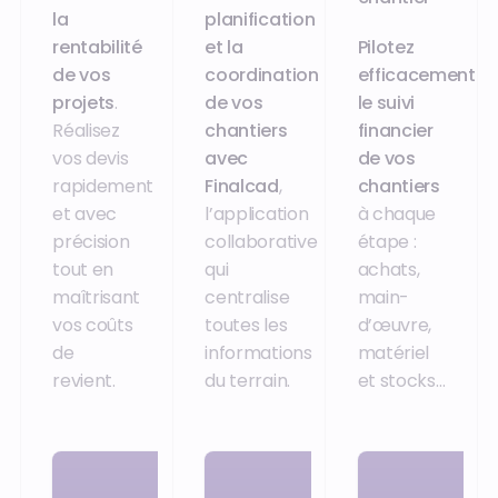
la
planification
rentabilité
et la
Pilotez
de vos
coordination
efficacement
projets
.
de vos
le suivi
Réalisez
chantiers
financier
vos devis
avec
de vos
rapidement
Finalcad
,
chantiers
et avec
l’application
à chaque
précision
collaborative
étape :
tout en
qui
achats,
maîtrisant
centralise
main-
vos coûts
toutes les
d’œuvre,
de
informations
matériel
revient.
du terrain.
et stocks…