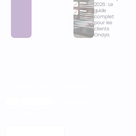
2026 : Le
guide
complet
pour les
clients
Onaya
VOTRE PROCHAIN CAP COMMENCE ICI.
Orisha
Construction
accompagne les
entreprises qui refusent de subir leur
technologie.