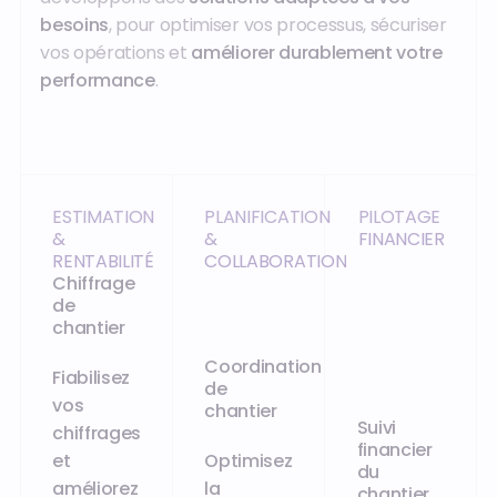
besoins
, pour optimiser vos processus, sécuriser
vos opérations et
améliorer durablement votre
performance
.
ESTIMATION
PLANIFICATION
PILOTAGE
&
&
FINANCIER
RENTABILITÉ
COLLABORATION
Chiffrage
de
chantier
Coordination
Fiabilisez
de
vos
chantier
Suivi
chiffrages
financier
et
Optimisez
du
améliorez
la
chantier