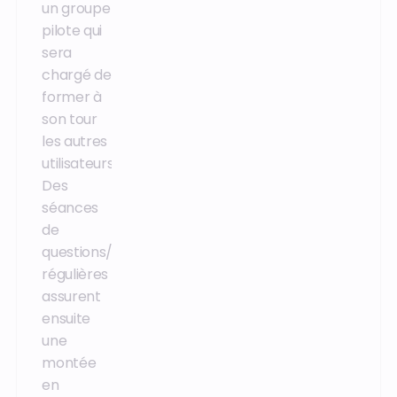
disponible
un groupe
les
24h/24, 7j/7,
pilote qui
utilisateurs
avec des
sera
par petits
chemins de
chargé de
groupes
formation et
former à
métier,
l’obtention
son tour
avec des
de
les autres
séances
certifications,
utilisateurs.
de
adaptés à
Des
questions/réponses
chaque
séances
régulières
métier. Elle
de
pour une
complète
questions/réponses
montée
les
régulières
en
formations
assurent
compétences
des
ensuite
progressive.
utilisateurs.
une
montée
en