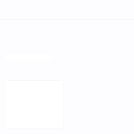
Orisha Construction
accompagne les
entreprises qui refusent de subir leur
technologie.
Prendre rendez-vous
Pied-de-page