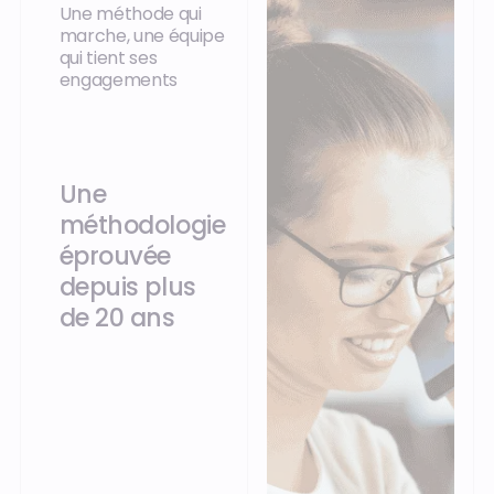
Une méthode qui
marche, une équipe
qui tient ses
engagements
Une
méthodologie
éprouvée
depuis plus
de 20 ans
Un déploiement
adapté, basé sur un
Core Model issu de
plus de 20 ans de
bonnes pratiques et