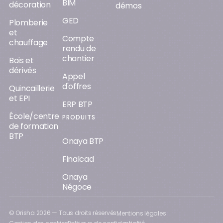
Quincaillerie
et EPI
ERP BTP
École/centre
PRODUITS
de formation
BTP
Onaya BTP
Finalcad
Onaya
Négoce
© Orisha
2026
— Tous droits réservés
Mentions légales
Gestion des cookies
Politique de confidentialité
Lighting up the way