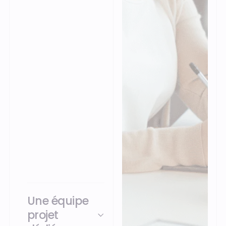
sur la capitalisation
des retours
d’expérience clients.
Une approche agile :
découpage en
séquences courtes
pour générer de la
valeur rapidement,
avec une adaptation
continue des équipes
selon l’avancement
du projet et des points
d’étape réguliers pour
ajuster la trajectoire.
Une équipe
projet