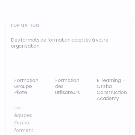
FORMATION
Des formats de formation adaptés à votre
organisation
Formation
Formation
E-learning —
Groupe
des
Orisha
Pilote
utilisateurs
Construction
Academy
Les
Les
Une
équipes
équipes
plateforme
Orisha
Orisha
e-learning
forment
forment