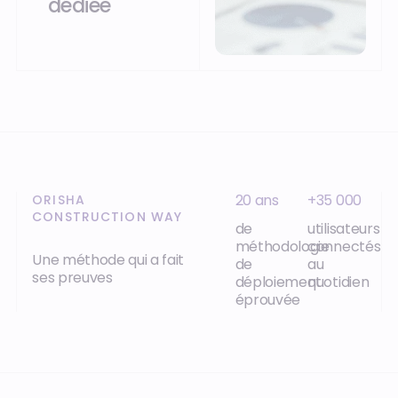
dédiée
20 ans
+35 000
ORISHA
CONSTRUCTION WAY
de
utilisateurs
méthodologie
connectés
Une méthode qui a fait
de
au
ses preuves
déploiement
quotidien
éprouvée