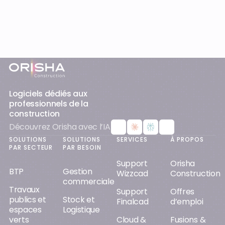
Logiciels dédiés aux
professionnels de la
construction
Découvrez Orisha avec l’IA
SOLUTIONS
SOLUTIONS
SERVICES
À PROPOS
PAR SECTEUR
PAR BESOIN
Support
Orisha
BTP
Gestion
Wizzcad
Construction
commerciale
Travaux
Support
Offres
publics et
Stock et
Finalcad
d’emploi
espaces
Logistique
verts
Cloud &
Fusions &
E-
Saas
acquisitions
Gros
commerce
Œuvre
Support &
Orisha AI
CRM
maintenance
Second
Presse &
Catalogue
Œuvre
Formation
Médias
fournisseur
Onaya
Corps
Négoce
Partenaires
Négoce
d’État
ERP Négoce
Certifications