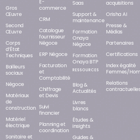
Techniques
Formation
Onaya BTP
Facturation
Index égalité
Bailleurs
RESSOURCES
et
Femmes/Ho
sociaux
Comptabilité
Relations
Négoce
Blog &
Chiffrage
contractuelle
Actualités
Matériaux
et Devis
de
Livres
Suivi
construction
blancs
financier
Matériel
Études &
Planning et
électrique
insights
coordination
Sanitaire et
Guides &
BIM
décoration
démos
GED
Plomberie
et
Compte
chauffage
rendu de
chantier
Bois et
dérivés
Appel
d'offres