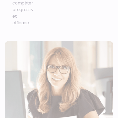
compétences
progressive
et
efficace.