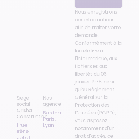
Nous enregistrons
ces informations
afin de traiter votre
demande.
Conformément à la
loi relative à
l'informatique, aux
fichiers et aux
libertés du 06
janvier 1978, ainsi
qu'au Règlement
Général sur la
Siège
Nos
social
agences
Protection des
Orisha
Bordeaux,
Données (RGPD),
Construction
Paris,
vous disposez
1 rue
Lyon
notamment d'un
Irène
droit d'accès, de
Joliot