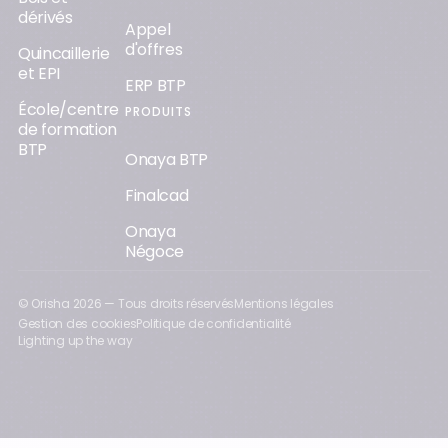
dérivés
Appel
d'offres
Quincaillerie
et EPI
ERP BTP
École/centre
PRODUITS
de formation
BTP
Onaya BTP
Finalcad
Onaya
Négoce
© Orisha
2026
— Tous droits réservés
Mentions légales
Gestion des cookies
Politique de confidentialité
Lighting up the way