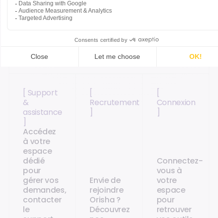
Accédez directement aux pages les plus
adaptées.
[ Support
[
[
&
Recrutement
Connexion
assistance
]
]
]
Accédez
à votre
espace
dédié
Connectez-
pour
vous à
gérer vos
Envie de
votre
demandes,
rejoindre
espace
contacter
Orisha ?
pour
le
Découvrez
retrouver