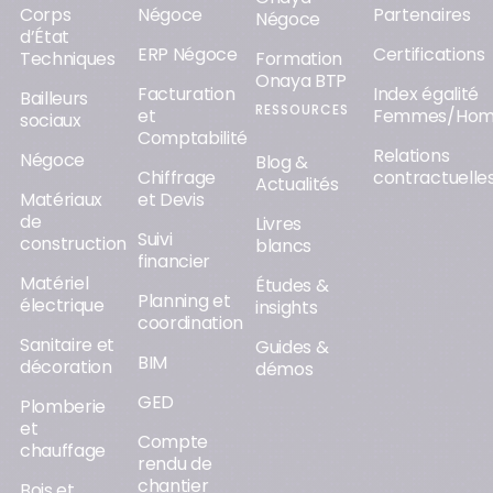
Corps
Négoce
Partenaires
Négoce
d’État
ERP Négoce
Certifications
Techniques
Formation
Onaya BTP
Facturation
Index égalité
Bailleurs
RESSOURCES
et
Femmes/Ho
sociaux
Comptabilité
Relations
Négoce
Blog &
Chiffrage
contractuelle
Actualités
Matériaux
et Devis
de
Livres
Suivi
construction
blancs
financier
Matériel
Études &
Planning et
électrique
insights
coordination
Sanitaire et
Guides &
BIM
décoration
démos
GED
Plomberie
et
Compte
chauffage
rendu de
chantier
Bois et