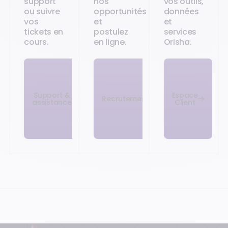
support
nos
vos outils,
ou suivre
opportunités
données
vos
et
et
tickets en
postulez
services
cours.
en ligne.
Orisha.
Support &
Espace
Recrutement
assistance
Client