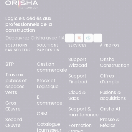
Pied-de-page
Logiciels dédiés aux
professionnels de la
construction
Découvrez Orisha avec l’IA
SOLUTIONS
SOLUTIONS
SERVICES
À PROPOS
PAR SECTEUR
PAR BESOIN
Support
Orisha
BTP
Gestion
Wizzcad
Construction
commerciale
Travaux
Support
Offres
publics et
Stock et
Finalcad
d’emploi
espaces
Logistique
verts
Cloud &
Fusions &
E-
Saas
acquisitions
Gros
commerce
Œuvre
Support &
Orisha AI
CRM
maintenance
Second
Presse &
Catalogue
Œuvre
Formation
Médias
fournisseur
Onaya