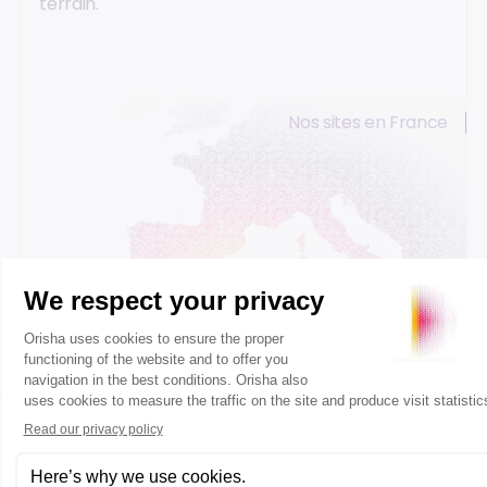
terrain.
Nos sites en France
Caen
Paris
Lyon
Bordeaux
Votre demande concerne autre chose ?