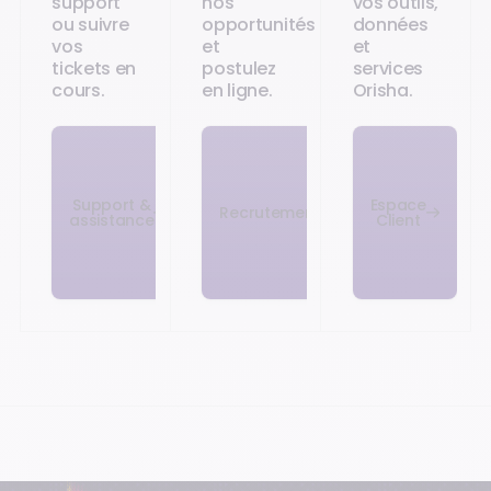
support
nos
vos outils,
ou suivre
opportunités
données
vos
et
et
tickets en
postulez
services
cours.
en ligne.
Orisha.
Support &
Espace
Recrutement
assistance
Client