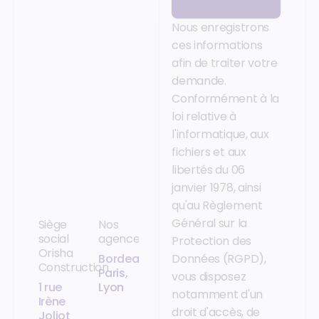
Nous enregistrons
ces informations
afin de traiter votre
demande.
Conformément à la
loi relative à
l'informatique, aux
fichiers et aux
libertés du 06
janvier 1978, ainsi
qu'au Règlement
Général sur la
Siège
Nos
social
agences
Protection des
Orisha
Bordeaux,
Données (RGPD),
Construction
Paris,
vous disposez
1 rue
Lyon
notamment d'un
Irène
droit d'accès, de
Joliot