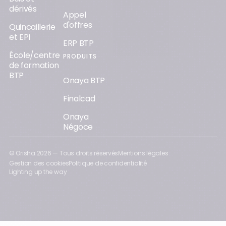
dérivés
Appel
d'offres
Quincaillerie
et EPI
ERP BTP
École/centre
PRODUITS
de formation
BTP
Onaya BTP
Finalcad
Onaya
Négoce
© Orisha
2026
— Tous droits réservés
Mentions légales
Gestion des cookies
Politique de confidentialité
Lighting up the way