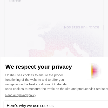
terrain.
Nos sites en France
Caen
Paris
Lyon
Bordeaux
Votre demande concerne autre chose ?