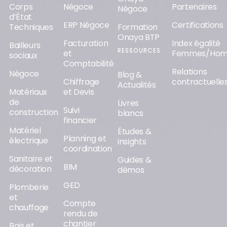
Corps
Négoce
Partenaires
Négoce
d’État
ERP Négoce
Certifications
Techniques
Formation
Onaya BTP
Facturation
Index égalité
Bailleurs
RESSOURCES
et
Femmes/Ho
sociaux
Comptabilité
Relations
Négoce
Blog &
Chiffrage
contractuelle
Actualités
Matériaux
et Devis
de
Livres
Suivi
construction
blancs
financier
Matériel
Études &
Planning et
électrique
insights
coordination
Sanitaire et
Guides &
BIM
décoration
démos
GED
Plomberie
et
Compte
chauffage
rendu de
chantier
Bois et