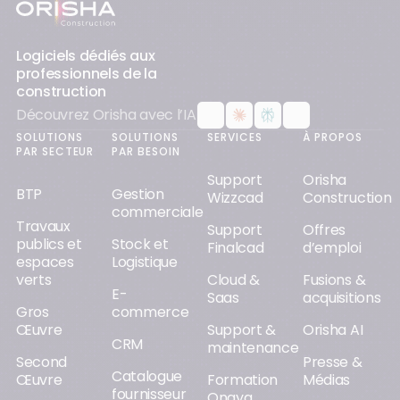
Pied-de-page
Logiciels dédiés aux
professionnels de la
construction
Découvrez Orisha avec l’IA
SOLUTIONS
SOLUTIONS
SERVICES
À PROPOS
PAR SECTEUR
PAR BESOIN
Support
Orisha
BTP
Gestion
Wizzcad
Construction
commerciale
Travaux
Support
Offres
publics et
Stock et
Finalcad
d’emploi
espaces
Logistique
verts
Cloud &
Fusions &
E-
Saas
acquisitions
Gros
commerce
Œuvre
Support &
Orisha AI
CRM
maintenance
Second
Presse &
Catalogue
Œuvre
Formation
Médias
fournisseur
Onaya