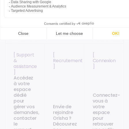
Accédez directement aux pages les plus
adaptées.
[ Support
[
[
&
Recrutement
Connexion
assistance
]
]
]
Accédez
à votre
espace
dédié
Connectez-
pour
vous à
gérer vos
Envie de
votre
demandes,
rejoindre
espace
contacter
Orisha ?
pour
le
Découvrez
retrouver