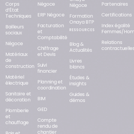
Corps
Négoce
Partenaires
Négoce
d’État
ERP Négoce
Certifications
Techniques
Formation
Onaya BTP
Facturation
Index égalité
Bailleurs
RESSOURCES
et
Femmes/Ho
sociaux
Comptabilité
Relations
Négoce
Blog &
Chiffrage
contractuelle
Actualités
Matériaux
et Devis
de
Livres
Suivi
construction
blancs
financier
Matériel
Études &
Planning et
électrique
insights
coordination
Sanitaire et
Guides &
BIM
décoration
démos
GED
Plomberie
et
Compte
chauffage
rendu de
chantier
Bois et