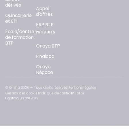
dérivés
Appel
d'offres
Quincaillerie
et EPI
ERP BTP
École/centre
PRODUITS
de formation
BTP
Onaya BTP
Finalcad
Onaya
Négoce
© Orisha
2026
— Tous droits réservés
Mentions légales
Gestion des cookies
Politique de confidentialité
Lighting up the way