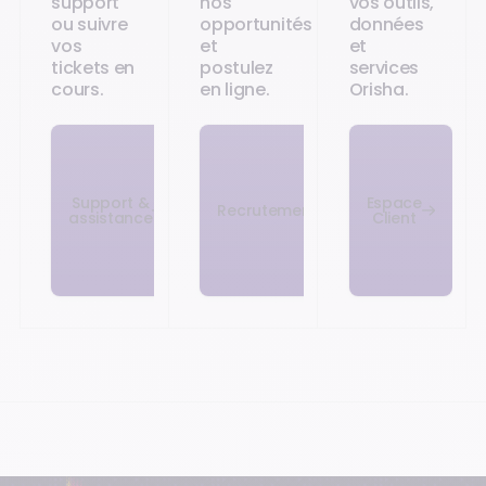
support
nos
vos outils,
ou suivre
opportunités
données
vos
et
et
tickets en
postulez
services
cours.
en ligne.
Orisha.
Support &
Espace
Recrutement
assistance
Client