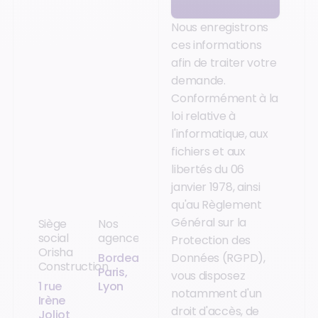
Nous enregistrons
ces informations
afin de traiter votre
demande.
Conformément à la
loi relative à
l'informatique, aux
fichiers et aux
libertés du 06
janvier 1978, ainsi
qu'au Règlement
Général sur la
Siège
Nos
social
agences
Protection des
Orisha
Bordeaux,
Données (RGPD),
Construction
Paris,
vous disposez
1 rue
Lyon
notamment d'un
Irène
droit d'accès, de
Joliot