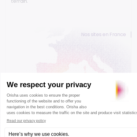
terrain.
Nos sites en France
Caen
Paris
Lyon
Bordeaux
Votre demande concerne autre chose ?