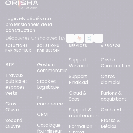
Pied-de-page
Logiciels dédiés aux
professionnels de la
construction
Découvrez Orisha avec l’IA
SOLUTIONS
SOLUTIONS
SERVICES
À PROPOS
PAR SECTEUR
PAR BESOIN
Support
Orisha
BTP
Gestion
Wizzcad
Construction
commerciale
Travaux
Support
Offres
publics et
Stock et
Finalcad
d’emploi
espaces
Logistique
verts
Cloud &
Fusions &
E-
Saas
acquisitions
Gros
commerce
Œuvre
Support &
Orisha AI
CRM
maintenance
Second
Presse &
Catalogue
Œuvre
Formation
Médias
fournisseur
Onaya