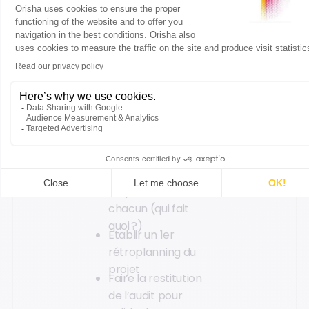
l’implémentation.
Cette étape permet
de :
Définir les équipes
projet (prestataire
intégrateur et
interne à
l’entreprise)
Présenter les
responsabilités de
chacun (qui fait
quoi ?)
Établir un 1er
rétroplanning du
projet
Faire la restitution
de l’audit pour