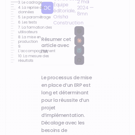
2 mai
3. Le cadrage
Équipe
2024
—
4. La reprise de
éditoriale,
données
8
mn
Orisha
5. Le paramétrage
Construction
6. Les tests
7. La formation des
utilisateurs
8. La mise en
Résumer cet
production
article avec
9.
l’IA
L’accompagnement
10. La mesure des
résultats
Le processus de mise
en place d’un ERP est
long et déterminant
pour la réussite d’un
projet
d’implémentation.
Décalage avec les
besoins de