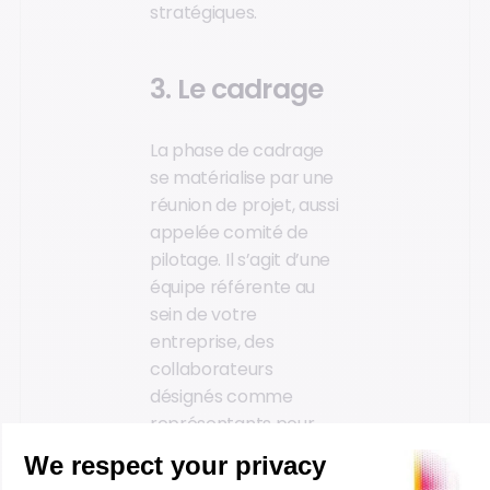
stratégiques.
3. Le cadrage
La phase de cadrage
se matérialise par une
réunion de projet, aussi
appelée comité de
pilotage. Il s’agit d’une
équipe référente au
sein de votre
entreprise, des
collaborateurs
désignés comme
représentants pour
renforcer la
coopération sur