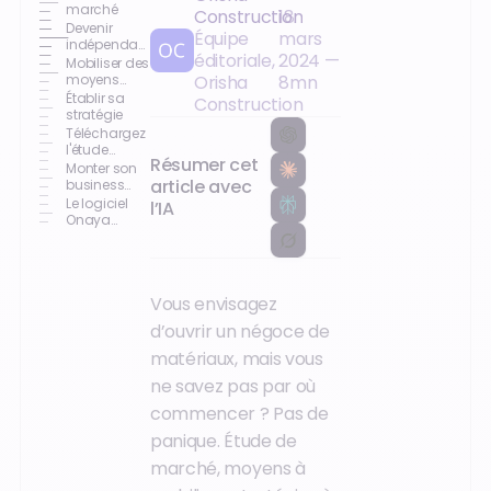
marché
Construction
18
Devenir
Équipe
mars
indépendant
éditoriale,
2024
—
ou franchisé
Mobiliser des
?
moyens
Orisha
8
mn
humains et
Établir sa
Construction
matériels
stratégie
Téléchargez
l'étude
Résumer cet
Négoce 2024
Monter son
article avec
business
plan
Le logiciel
l’IA
Onaya
Négoce,
votre allié
spécialisé en
négoce
Vous envisagez
d’ouvrir un négoce de
matériaux, mais vous
ne savez pas par où
commencer ? Pas de
panique. Étude de
marché, moyens à