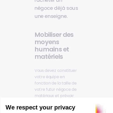
racheter un
négoce déjà sous
une enseigne.
Mobiliser des
moyens
humains et
matériels
Vous devez constituer
votre équipe en
fonction de la taille de
votre futur négoce de
matériaux et prévoir
cette masse salariale
dans votre business