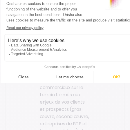
plan. Mais n’oubliez
pas de faire appel à
des métiers essentiels
:
La force
commerciale :
Vendeurs conseil en
rayon et attachés
technico-
commerciaux sur le
terrain formés aux
enjeux de vos clients
et prospects (gros-
œuvre, second œuvre,
entreprises de BTP et