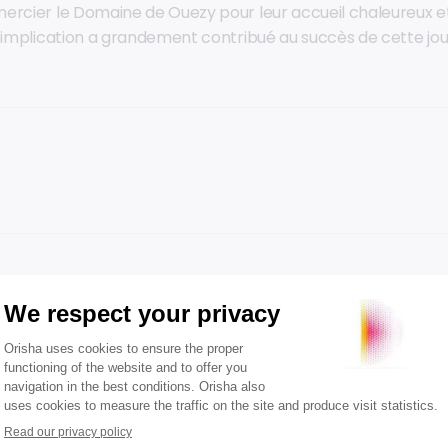
ercier le Domaine de Ouezy pour leur accueil chaleureux et
r implication a grandement contribué au succès de cette j