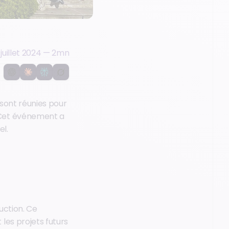
 juillet 2024
—
2
mn
 sont réunies pour
 Cet événement a
el.
uction. Ce
les projets futurs