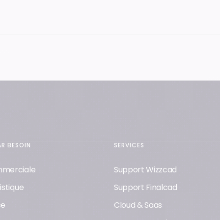
Recrutement
AR BESOIN
SERVICES
mmerciale
Support Wizzcad
istique
Support Finalcad
ce
Cloud & Saas