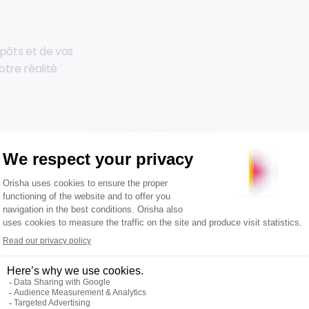
pôts et de vos
tre réalité