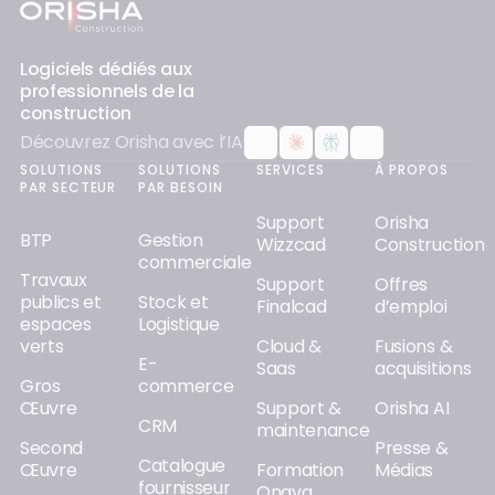
Pied-de-page
Logiciels dédiés aux
professionnels de la
construction
Découvrez Orisha avec l’IA
SOLUTIONS
SOLUTIONS
SERVICES
À PROPOS
PAR SECTEUR
PAR BESOIN
Support
Orisha
BTP
Gestion
Wizzcad
Construction
commerciale
Travaux
Support
Offres
publics et
Stock et
Finalcad
d’emploi
espaces
Logistique
verts
Cloud &
Fusions &
E-
Saas
acquisitions
Gros
commerce
Œuvre
Support &
Orisha AI
CRM
maintenance
Second
Presse &
Catalogue
Œuvre
Formation
Médias
fournisseur
Onaya