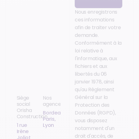
Nous enregistrons
ces informations
afin de traiter votre
demande.
Conformément à la
loi relative à
l'informatique, aux
fichiers et aux
libertés du 06
janvier 1978, ainsi
qu'au Règlement
Général sur la
Siège
Nos
social
agences
Protection des
Orisha
Bordeaux,
Données (RGPD),
Construction
Paris,
vous disposez
1 rue
Lyon
notamment d'un
Irène
droit d'accès, de
Joliot