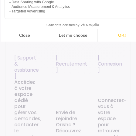
Accédez directement aux pages les plus
adaptées.
[ Support
[
[
&
Recrutement
Connexion
assistance
]
]
]
Accédez
à votre
espace
dédié
Connectez-
pour
vous à
gérer vos
Envie de
votre
demandes,
rejoindre
espace
contacter
Orisha ?
pour
le
Découvrez
retrouver