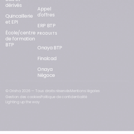
dérivés
Appel
d'offres
Quincaillerie
et EPI
ERP BTP
École/centre
PRODUITS
de formation
BTP
Onaya BTP
Finalcad
Onaya
Négoce
© Orisha
2026
— Tous droits réservés
Mentions légales
Gestion des cookies
Politique de confidentialité
Lighting up the way