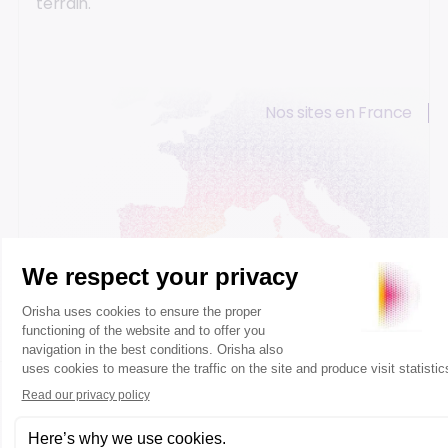
terrain.
Nos sites en France
Caen
Paris
Lyon
Bordeaux
Votre demande concerne autre chose ?