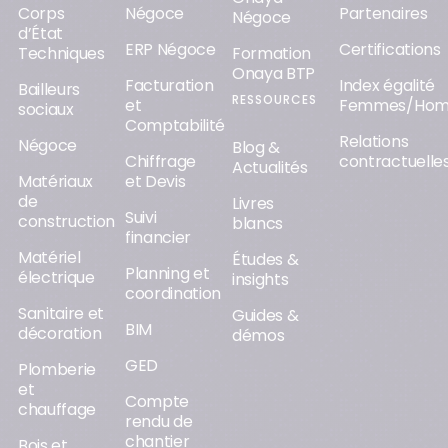
Corps
Négoce
Partenaires
Négoce
d’État
ERP Négoce
Certifications
Techniques
Formation
Onaya BTP
Facturation
Index égalité
Bailleurs
RESSOURCES
et
Femmes/Ho
sociaux
Comptabilité
Relations
Négoce
Blog &
Chiffrage
contractuelle
Actualités
Matériaux
et Devis
de
Livres
Suivi
construction
blancs
financier
Matériel
Études &
Planning et
électrique
insights
coordination
Sanitaire et
Guides &
BIM
décoration
démos
GED
Plomberie
et
Compte
chauffage
rendu de
chantier
Bois et