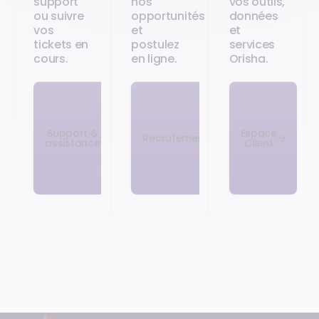
support
nos
vos outils,
ou suivre
opportunités
données
vos
et
et
tickets en
postulez
services
cours.
en ligne.
Orisha.
Support &
Espace
Recrutement
assistance
Client