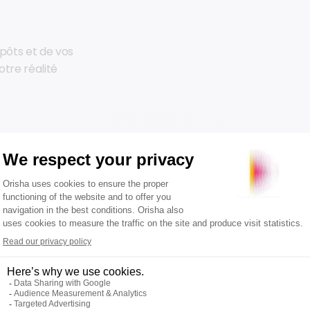
pôts et de vos
tre réalité