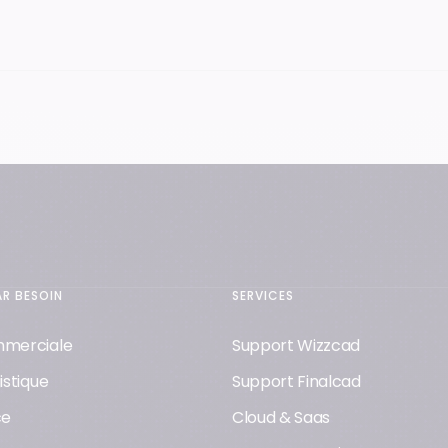
Recrutement
AR BESOIN
SERVICES
mmerciale
Support Wizzcad
istique
Support Finalcad
ce
Cloud & Saas