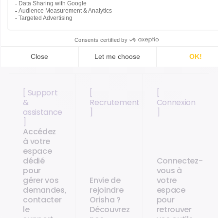
Accédez directement aux pages les plus
adaptées.
[ Support
[
[
&
Recrutement
Connexion
assistance
]
]
]
Accédez
à votre
espace
dédié
Connectez-
pour
vous à
gérer vos
Envie de
votre
demandes,
rejoindre
espace
contacter
Orisha ?
pour
le
Découvrez
retrouver