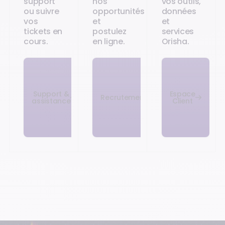
support
nos
vos outils,
ou suivre
opportunités
données
vos
et
et
tickets en
postulez
services
cours.
en ligne.
Orisha.
Support &
Espace
Recrutement
assistance
Client