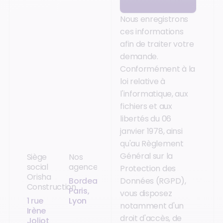
Nous enregistrons
ces informations
afin de traiter votre
demande.
Conformément à la
loi relative à
l'informatique, aux
fichiers et aux
libertés du 06
janvier 1978, ainsi
qu'au Règlement
Général sur la
Siège
Nos
social
agences
Protection des
Orisha
Bordeaux,
Données (RGPD),
Construction
Paris,
vous disposez
1 rue
Lyon
notamment d'un
Irène
droit d'accès, de
Joliot