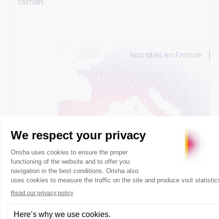
terrain.
Nos sites en France
Caen
Paris
Lyon
Bordeaux
Votre demande concerne autre chose ?