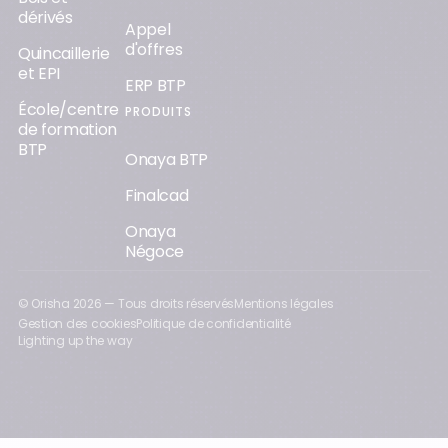
dérivés
Appel
d'offres
Quincaillerie
et EPI
ERP BTP
École/centre
PRODUITS
de formation
BTP
Onaya BTP
Finalcad
Onaya
Négoce
© Orisha
2026
— Tous droits réservés
Mentions légales
Gestion des cookies
Politique de confidentialité
Lighting up the way