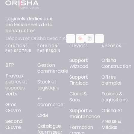
Pied-de-page
Logiciels dédiés aux
professionnels de la
construction
Découvrez Orisha avec l’IA
SOLUTIONS
SOLUTIONS
SERVICES
À PROPOS
PAR SECTEUR
PAR BESOIN
Support
Orisha
BTP
Gestion
Wizzcad
Construction
commerciale
Travaux
Support
Offres
publics et
Stock et
Finalcad
d’emploi
espaces
Logistique
verts
Cloud &
Fusions &
E-
Saas
acquisitions
Gros
commerce
Œuvre
Support &
Orisha AI
CRM
maintenance
Second
Presse &
Catalogue
Œuvre
Formation
Médias
fournisseur
Onaya