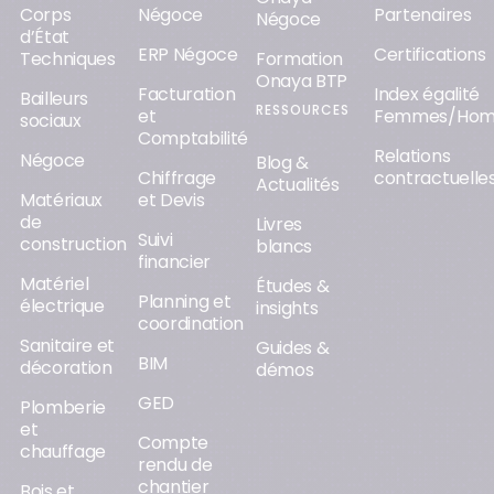
Corps
Négoce
Partenaires
Négoce
d’État
ERP Négoce
Certifications
Techniques
Formation
Onaya BTP
Facturation
Index égalité
Bailleurs
RESSOURCES
et
Femmes/Ho
sociaux
Comptabilité
Relations
Négoce
Blog &
Chiffrage
contractuelle
Actualités
Matériaux
et Devis
de
Livres
Suivi
construction
blancs
financier
Matériel
Études &
Planning et
électrique
insights
coordination
Sanitaire et
Guides &
BIM
décoration
démos
GED
Plomberie
et
Compte
chauffage
rendu de
chantier
Bois et